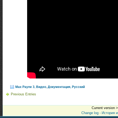
Max Payne 3
,
Видео
,
Документация
,
Русский
Previous Entries
Current version 
Change log - История 