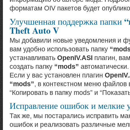
форматам OIV пакетов будет опублик
“
Улучшенная поддержка папки
Theft Auto V
Мы добавили новые уведомления и фу
вам удобно использовать папку
“mod
устанавливать
OpenIV.ASI
плагин, ва
создать папку
“mods”
автоматически.
Если у вас установлен плагин
OpenIV.
“mods”
, в контекстном меню файлов
“Копировать в папку mods” и “Показать
Исправление ошибок и мелкие 
Так же, мы постарались исправить м
ошибок и реализовать различные мел