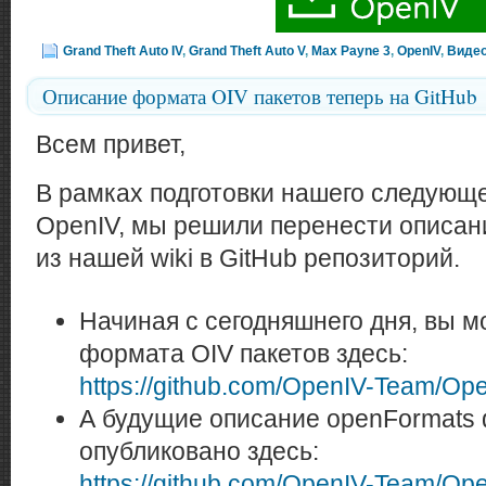
Grand Theft Auto IV
,
Grand Theft Auto V
,
Max Payne 3
,
OpenIV
,
Виде
Описание формата OIV пакетов теперь на GitHub
Всем привет,
В рамках подготовки нашего следующ
OpenIV, мы решили перенести описан
из нашей wiki в GitHub репозиторий.
Начиная с сегодняшнего дня, вы 
формата OIV пакетов здесь:
https://github.com/OpenIV-Team/O
А будущие описание openFormats
опубликовано здесь:
https://github.com/OpenIV-Team/Op