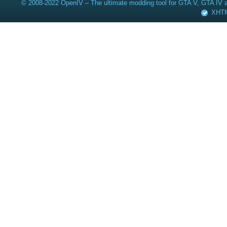
© 2008-2022 OpenIV – The ultimate modding tool for GTA V, GTA IV
XHT