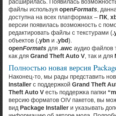
расширилась. Появилась возможност
файлы используя
open
Formats
, данн
доступна на всех платформах –
ПК
,
x
версии появилась возможность с по
редактировать файлы с текстурами (
.
объектов (
.ybn
и
.ybd
).
open
Formats
для
.awc
аудио файлов 
как для
Grand Theft Auto V
, так и для
Полностью новая версия Package 
Наконец-то, мы рады представить но
Installer
с поддержкой
Grand Theft Au
Theft Auto V
есть поддержка папки
“m
версию форматов OIV пакетов, вы мо
вид
Package Installer
и указывать до
информацию об авторе мода. Подроб