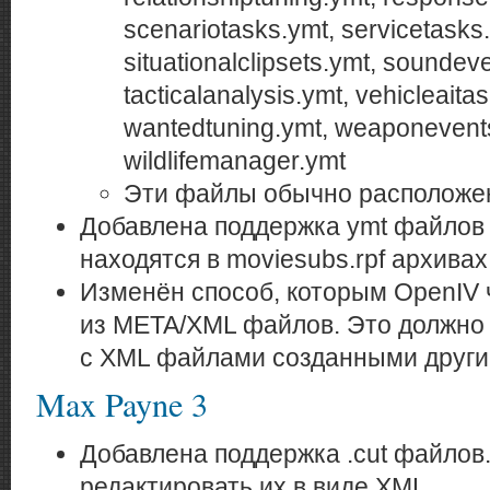
scenariotasks.ymt, servicetasks
situationalclipsets.ymt, soundev
tacticalanalysis.ymt, vehicleaita
wantedtuning.ymt, weaponevent
wildlifemanager.ymt
Эти файлы обычно расположены
Добавлена поддержка ymt файлов
находятся в moviesubs.rpf архивах
Изменён способ, которым OpenIV 
из META/XML файлов. Это должно
с XML файлами созданными други
Max Payne 3
Добавлена поддержка .cut файлов
редактировать их в виде XML.